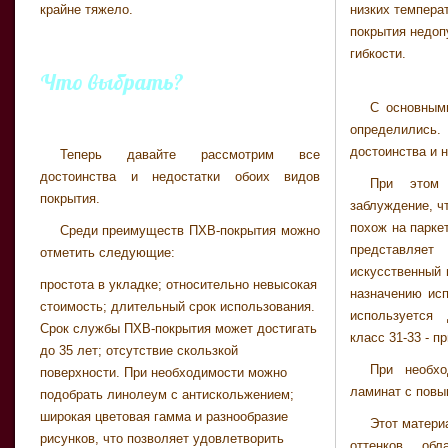
крайне тяжело.
низких темпера
покрытия недоп
гибкости.
Что выбрать?
С основным
определились.
достоинства и 
Теперь давайте рассмотрим все
достоинства и недостатки обоих видов
При этом 
покрытия.
заблуждение, ч
похож на паркет
Среди преимуществ ПХВ-покрытия можно
представля
отметить следующие:
искусственный 
простота в укладке; относительно невысокая
назначению исп
стоимость; длительный срок использования.
используется
Срок службы ПХВ-покрытия может достигать
класс 31-33 - п
до 35 лет; отсутствие скользкой
При необхо
поверхности. При необходимости можно
ламинат с повы
подобрать линолеум с антискольжением;
широкая цветовая гамма и разнообразие
Этот матери
рисунков, что позволяет удовлетворить
оттенков, об