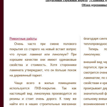
Подъемные гаражные ворота
Установка д
Обзор деревянны
Ремонтные работы
благодаря синт
Очень часто при смене полового
теплопроводнос
покрытия со старого на новый встает вопрос
Теперь по
что лучше: ламинат или линолеум? При
линолеума:
хорошем качестве они имеют одинаковые
внешний вид че
свойства и стоимость. Хотя сторонники
портится; при 
ламината утверждают, что он больше похож
смотрится очен
на деревянный паркет.
ламинатом; по 
Чаще всего в жилых помещениях
свойствам и кр
используется ПХВ-покрытие. Так как
проигрывает де
настоящий вид линолеума производится из
значительной ф
резины и стоит очень дорого. К тому же
сильному внеш
найти его в наших строительных магазинах
возникновение 