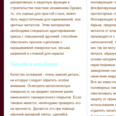
декоративную и защитную функции в
изолирующие- 
чистой водой в конси
строительстве поистине незаменима.Однако,
фосфатирующие
инструкции по приме
то, что хорошо для простой стали, может
протекторные- 
разведенная на
быть недостаточным для оцинкованной, или
Изолирующая гр
Наносите шпат
цветных металлов. Этим материалам
барьер, предна
ровняйте с по
необходима специально адаптированная
металла от влаг
поверхность ме
краска с повышенной адгезией, способная
производятся с
и зашпатлевана, мож
обеспечить прочное сцепление с
наполнителей, т
заключитель
окрашиваемой поверхностью, весьма
них так же мог
работы - нане
капризной и сложной для окраски.
белила, образу
лакокрасочных м
основе натурал
непосредственно
Готовим основание
нерастворимые
материал, как и гр
замедления ско
на металлическую
Качество основания - очень важная деталь,
нанесение жидк
валиком или р
на которую следует обратить особое
Все же известно
распределить 
внимание. Осмотрите металлическую
полимерных пок
внимательно озн
поверхность на предмет наличия ранее
обеспечивать м
использовани
нанесенного лакокрасочного покрытия. Если
защиту от прон
рекомендации по
таковое имеется, необходимо проверить его
использование 
необходимому
на прочность. Делается это при помощи
отдалить начал
количество за
обычной малярной ленты: сделайте