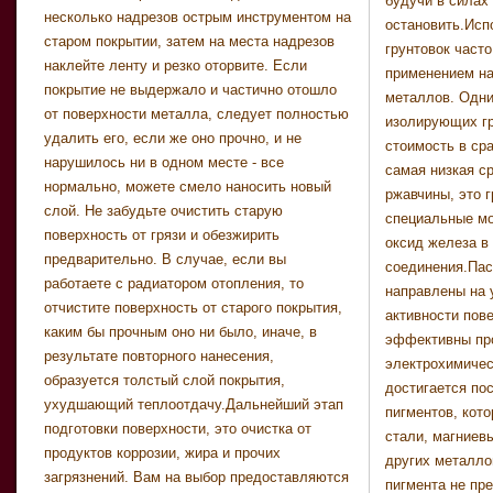
будучи в силах 
лакокрасочного материала, то е
несколько надрезов острым инструментом на
остановить.Исп
способности кр
старом покрытии, затем на места надрезов
грунтовок часто
поверхность с конт
наклейте ленту и резко оторвите. Если
применением на
делать этот ис
покрытие не выдержало и частично отошло
металлов. Одн
невидимым. П
от поверхности металла, следует полностью
изолирующих гр
показатель - 
удалить его, если же оно прочно, и не
стоимость в ср
меньше эта сама
нарушилось ни в одном месте - все
самая низкая с
будет необ
нормально, можете смело наносить новый
ржавчины, это 
закрашивания кон
слой. Не забудьте очистить старую
специальные м
лакокрасочног
поверхность от грязи и обезжирить
оксид железа в
исчисляется массой м
предварительно. В случае, если вы
соединения.Пас
необходимой дл
работаете с радиатором отопления, то
направлены на 
квадратного 
отчистите поверхность от старого покрытия,
активности пов
поверхности, но
каким бы прочным оно ни было, иначе, в
эффективны про
указано просто кол
результате повторного нанесения,
электрохимичес
метров, котор
образуется толстый слой покрытия,
достигается по
литром краски, чт
ухудшающий теплоотдачу.Дальнейший этап
пигментов, кот
той же укрывис
подготовки поверхности, это очистка от
стали, магниев
больших ед
продуктов коррозии, жира и прочих
других металло
пользователя. При
загрязнений. Вам на выбор предоставляются
пигмента не пр
виду маленьку