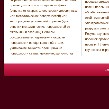
порошки сплаво
случае загустения э
производится при помощи термофена
потенциалом, б
(очистка от старых слоев краски деревянных
обрабатываемой
или металлических поверхностей) или
этой грунтовко
кислородно-ацетиленовой горелки (для
электролитичес
очистки металлических поверхностей от
разрушит этот 
ржавчины и окалины).Если вы
Результату мех
осуществляете подготовку к окраске
порошок-протек
поверхности из оцинкованной стали,
первым. Пленко
учитывайте тонкость слоя цинка на
грунтовках игр
поверхности стали, механическая очистка
Cop