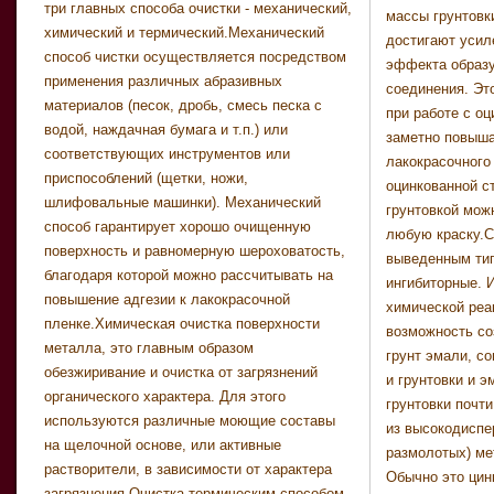
три главных способа очистки - механический,
массы грунтовк
инструкциях к к
химический и термический.Механический
достигают усил
два слоя", и ту
способ чистки осуществляется посредством
эффекта образу
расхода матери
применения различных абразивных
соединения. Эт
нанесении в д
материалов (песок, дробь, смесь песка с
при работе с оц
будет в два ра
водой, наждачная бумага и т.п.) или
заметно повыша
цифры.Так как пр
соответствующих инструментов или
лакокрасочного
расход на един
приспособлений (щетки, ножи,
оцинкованной с
при расчете
шлифовальные машинки). Механический
грунтовкой мож
необходимости о
способ гарантирует хорошо очищенную
любую краску.С
чью площадь не
поверхность и равномерную шероховатость,
выведенным тип
решетки, сетки
благодаря которой можно рассчитывать на
ингибиторные. 
полагаться следу
повышение адгезии к лакокрасочной
химической реак
рекомендации 
пленке.Химическая очистка поверхности
возможность соз
металлических
металла, это главным образом
грунт эмали, с
строительных
обезжиривание и очистка от загрязнений
и грунтовки и 
использовать о
органического характера. Для этого
грунтовки почти
краски и эмал
используются различные моющие составы
из высокодиспе
смол в органически
на щелочной основе, или активные
размолотых) ме
или уайт-спи
растворители, в зависимости от характера
Обычно это цин
выпускаются гот
загрязнения.Очистка термическим способом