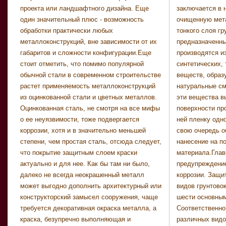
проекта или ландшафтного дизайна. Еще
заключается в 
следует нан
один значительный плюс - возможность
очищенную мет
тампоном или кр
обработки практически любых
тонкого слоя гр
должен быть тонким
металлоконструкций, вне зависимости от их
предназначенны
пленки при верн
габаритов и сложности конфигурации.Еще
производятся и
составляет 0,01-
стоит отметить, что помимо популярной
синтетических,
поверхность гру
обычной стали в современном строительстве
веществ, образ
глянцевой) зачи
растет применяемость металлоконструкций
натуральные см
улучшит сце
из оцинкованной стали и цветных металлов.
эти вещества в
краски.Законч
Оцинкованная сталь, не смотря на все мифы
поверхности пр
грунтовке вы
о ее неуязвимости, тоже подвергается
ней пленку одн
следую
коррозии, хотя и в значительно меньшей
свою очередь о
шпатлеванию.
степени, чем простая сталь, отсюда следует,
нанесение на п
обеспечивает за
что покрытие защитным слоем краски
материала.Глав
и однородность фа
актуально и для нее. Как бы там ни было,
предупреждение
шпатлевки вхо
далеко не всегда неокрашенный металл
коррозии. Защи
связующее вещ
может выгодно дополнить архитектурный или
видов грунтовок
специальные доб
конструкторский замысел сооружения, чаще
шести основным
шпатлевания)
требуется декоративная окраска металла, а
Соответственно
продаже в двух со
краска, безупречно выполняющая и
различных видов
сухая (предназнач