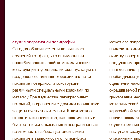
студия оперативной полиграфии
может его повр
полиамидные 
Сегодня общеизвестен и не вызывает
применять хими
органосиликат
сомнений тот факт, что оптимальным
очистку поверхн
смолы и т.п.Главное
способом защиты любых металлических
следующим проц
преобразователе
конструкций в условиях их эксплуатации от
шпатлеванию.Гр
том, что о
вредоносного влияния коррозии является
необходимые ус
обрабатываемую п
покрытие поверхности конструкций
сцепления лако
механическим ил
различными специальными красками по
окрашиваемой п
не полностью. 
металлу.Преимущества лакокрасочных
грунтование не
достаточно удал
покрытий, в сравнении с другими вариантами
металлической 
слой ржавчины,
защиты очень значительны. К ним можно
коррозийной ус
модификаторы 
отнести такие качества, как практичность и
прочих нежелат
работу, преобр
быстрота в использовании и неограниченная
осуществления 
нерастворимое с
возможность выбора цветовой гаммы
наступает сраз
нарушит адгезии
покрытия в зависимости от специфики
описанными выш
покрытия.Нанес